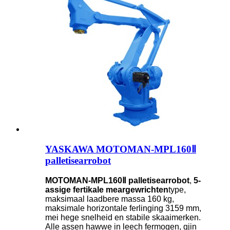
YASKAWA MOTOMAN-MPL160Ⅱ
palletisearrobot
MOTOMAN-MPL160Ⅱ palletisearrobot
,
5-
assige fertikale meargewrichten
type,
maksimaal laadbere massa 160 kg,
maksimale horizontale ferlinging 3159 mm,
mei hege snelheid en stabile skaaimerken.
Alle assen hawwe in leech fermogen, gjin