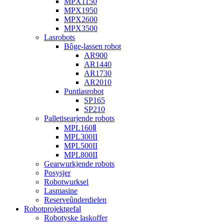
MPX1150
MPX1950
MPX2600
MPX3500
Lasrobots
Bôge-lassen robot
AR900
AR1440
AR1730
AR2010
Puntlasrobot
SP165
SP210
Palletisearjende robots
MPL160Ⅱ
MPL300II
MPL500II
MPL800II
Gearwurkjende robots
Posysjer
Robotwurksel
Lasmasine
Reserveûnderdielen
Robotprojektgefal
Robotyske laskoffer