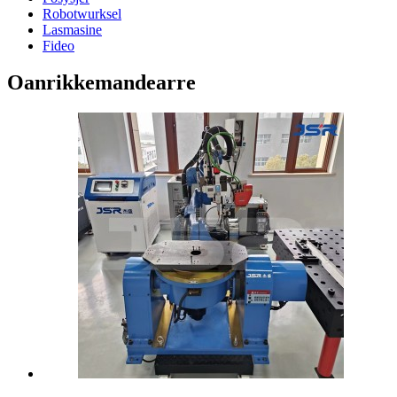
Robotwurksel
Lasmasine
Fideo
Oanrikkemandearre