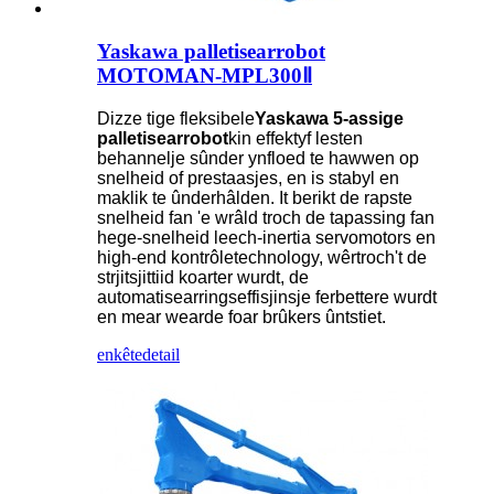
Yaskawa palletisearrobot
MOTOMAN-MPL300Ⅱ
Dizze tige fleksibele
Yaskawa 5-assige
palletisearrobot
kin effektyf lesten
behannelje sûnder ynfloed te hawwen op
snelheid of prestaasjes, en is stabyl en
maklik te ûnderhâlden. It berikt de rapste
snelheid fan 'e wrâld troch de tapassing fan
hege-snelheid leech-inertia servomotors en
high-end kontrôletechnology, wêrtroch't de
strjitsjittiid koarter wurdt, de
automatisearringseffisjinsje ferbettere wurdt
en mear wearde foar brûkers ûntstiet.
enkête
detail