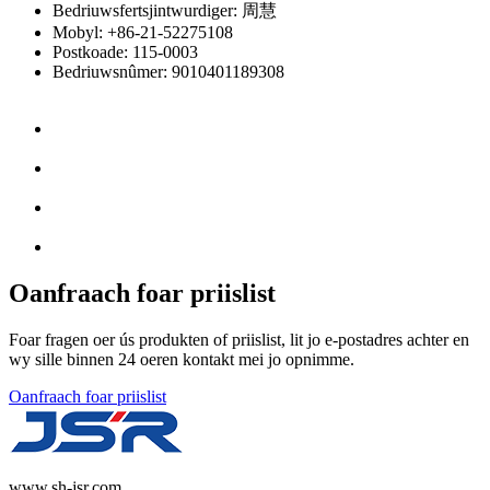
Bedriuwsfertsjintwurdiger: 周慧
Mobyl: +86-21-52275108
Postkoade: 115-0003
Bedriuwsnûmer: 9010401189308
Oanfraach foar priislist
Foar fragen oer ús produkten of priislist, lit jo e-postadres achter en
wy sille binnen 24 oeren kontakt mei jo opnimme.
Oanfraach foar priislist
www.sh-jsr.com