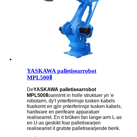
YASKAWA palletisearrobot
MPL500Ⅱ
De
YASKAWA
palletisearrobot
MPL500Ⅱ
oannimt in holle struktuer yn 'e
robotarm, dy't ynterferinsje tusken kabels
foarkomt en gjin ynterferinsje tusken kabels,
hardware en perifeare apparatuer
realisearret. En it brûken fan lange-arm L-as
en U-as geskikt foar palletisearjen
realisearret it grutste palletisearjende berik.