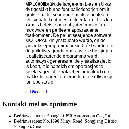
MPL800Ⅱ
brûkt de lange-arm L-as en U-as
dy't geskikt binne foar palletisearjen om it
grutste palletisearjende berik te berikken.
De sintrale kontrôlestruktuer fan 'e T-as kin
kabels befetsje om nul ynterferinsje fan
hardware en perifeare apparatuer te
foarkommen. De palletisearjende software
MOTOPAL kin ynstalleare wurde, en de
ynstruksjeprogrammeur kin brûkt wurde om
de palletisearjende operaasje te betsjinjen.
It palletisearjende programma wurdt
automatysk generearre, de ynstallaasjetiid
is koart, it is handich om operaasjes te
selektearjen of te wikseljen, ienfâldich en
maklik te learen, en ferbetteret de effisjinsje
fan operaasje.
enkête
detail
Kontakt mei ús opnimme
Bedriuwsnamme: Shanghai JSR Automation Co., Ltd.
Bedriuwsadres: No.1698 Minyi Road, Songjiang District,
Shanghai, Sina