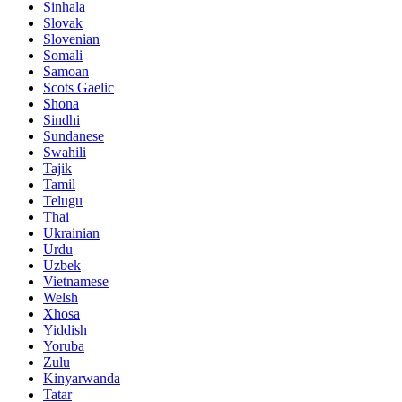
Sinhala
Slovak
Slovenian
Somali
Samoan
Scots Gaelic
Shona
Sindhi
Sundanese
Swahili
Tajik
Tamil
Telugu
Thai
Ukrainian
Urdu
Uzbek
Vietnamese
Welsh
Xhosa
Yiddish
Yoruba
Zulu
Kinyarwanda
Tatar