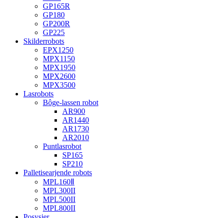
GP165R
GP180
GP200R
GP225
Skilderrobots
EPX1250
MPX1150
MPX1950
MPX2600
MPX3500
Lasrobots
Bôge-lassen robot
AR900
AR1440
AR1730
AR2010
Puntlasrobot
SP165
SP210
Palletisearjende robots
MPL160Ⅱ
MPL300II
MPL500II
MPL800II
Posysjer