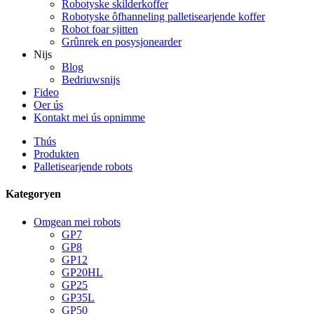
Robotyske skilderkoffer
Robotyske ôfhanneling palletisearjende koffer
Robot foar sjitten
Grûnrek en posysjonearder
Nijs
Blog
Bedriuwsnijs
Fideo
Oer ús
Kontakt mei ús opnimme
Thús
Produkten
Palletisearjende robots
Kategoryen
Omgean mei robots
GP7
GP8
GP12
GP20HL
GP25
GP35L
GP50