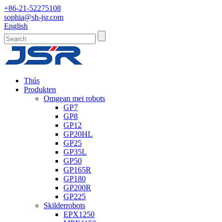
+86-21-52275108
sophia@sh-jsr.com
English
Thús
Produkten
Omgean mei robots
GP7
GP8
GP12
GP20HL
GP25
GP35L
GP50
GP165R
GP180
GP200R
GP225
Skilderrobots
EPX1250