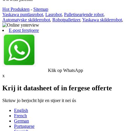
Hot Produkten
-
Sitemap
Yaskawa puntlasrobot
,
Lasrobot
,
Palletisearjende robot
,
Automatyske skilderrobot
,
Robotpalletizer
,
Yaskawa skilderrobot
,
E-post ferstjoere
Klik op WhatsApp
x
Krij it datasheet of in fergese offerte
Skriuw jo berjocht hjir en stjoer it nei ús
English
French
German
Portuguese