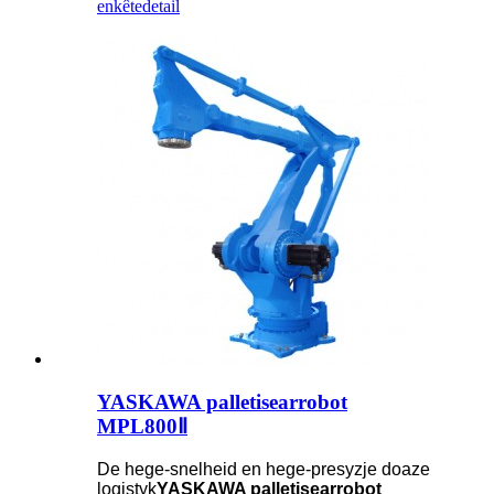
enkête
detail
YASKAWA palletisearrobot
MPL800Ⅱ
De hege-snelheid en hege-presyzje doaze
logistyk
YASKAWA palletisearrobot