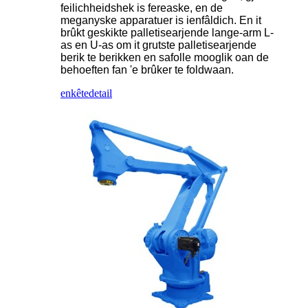
feilichheidshek is fereaske, en de
meganyske apparatuer is ienfâldich. En it
brûkt geskikte palletisearjende lange-arm L-
as en U-as om it grutste palletisearjende
berik te berikken en safolle mooglik oan de
behoeften fan 'e brûker te foldwaan.
enkête
detail