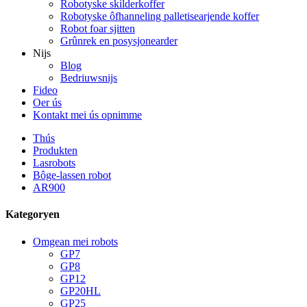
Robotyske skilderkoffer
Robotyske ôfhanneling palletisearjende koffer
Robot foar sjitten
Grûnrek en posysjonearder
Nijs
Blog
Bedriuwsnijs
Fideo
Oer ús
Kontakt mei ús opnimme
Thús
Produkten
Lasrobots
Bôge-lassen robot
AR900
Kategoryen
Omgean mei robots
GP7
GP8
GP12
GP20HL
GP25