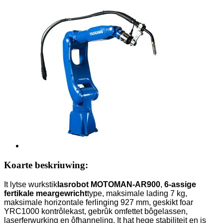
Koarte beskriuwing:
It lytse wurkstik
lasrobot MOTOMAN-AR900
,
6-assige
fertikale meargewricht
type, maksimale lading 7 kg,
maksimale horizontale ferlinging 927 mm, geskikt foar
YRC1000 kontrôlekast, gebrûk omfettet bôgelassen,
laserferwurking en ôfhanneling. It hat hege stabiliteit en is