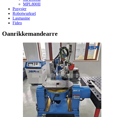
MPL800II
Posysjer
Robotwurksel
Lasmasine
Fideo
Oanrikkemandearre