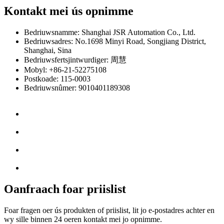
Kontakt mei ús opnimme
Bedriuwsnamme: Shanghai JSR Automation Co., Ltd.
Bedriuwsadres: No.1698 Minyi Road, Songjiang District,
Shanghai, Sina
Bedriuwsfertsjintwurdiger: 周慧
Mobyl: +86-21-52275108
Postkoade: 115-0003
Bedriuwsnûmer: 9010401189308
Oanfraach foar priislist
Foar fragen oer ús produkten of priislist, lit jo e-postadres achter en
wy sille binnen 24 oeren kontakt mei jo opnimme.