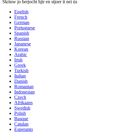
Skriuw jo berjocht hjir en stjoer it nei ús
English
French
German
Portuguese
Spanish
Russian
Japanese
Korean
Arabic
Irish
Greek
Turkish
Italian
Danish
Romanian
Indonesian
Czech
Afrikaans
Swedish
Polish
Basque
Catalan
Esperanto