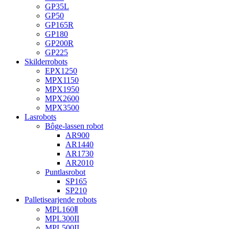
GP35L
GP50
GP165R
GP180
GP200R
GP225
Skilderrobots
EPX1250
MPX1150
MPX1950
MPX2600
MPX3500
Lasrobots
Bôge-lassen robot
AR900
AR1440
AR1730
AR2010
Puntlasrobot
SP165
SP210
Palletisearjende robots
MPL160Ⅱ
MPL300II
MPL500II