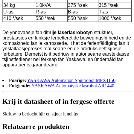
34 kg
1.0kVA
375 °/sek
315 °/sek
U-as
R-as
B-as
T-as
410 °/sek
550 °/sek
550 °/sek
1000 °/sek
De ynnovaasje fan dit
nije laserlasrobot
yn struktuer,
prestaasjes en funksje ferbetteret de bewegingsfrijheid en de
kompaktheid fan 'e karrosserie. It hat de ferienfâldiging fan it
ynstallaasjeproses realisearre en de produksjeeffisjinsje
ferbettere. Derneist is it bedriuw in autorisearre earsteklasse
tsjinstferliener nei ferkeap fan Yaskawa, en ûnderhâld fan
apparatuer is garandearre.
Foarige:
YASKAWA Automation Spuitrobot MPX1150
Folgjende:
YASKAWA Automatyske lasrobot AR1440
Krij it datasheet of in fergese offerte
Skriuw jo berjocht hjir en stjoer it nei ús
Relatearre produkten