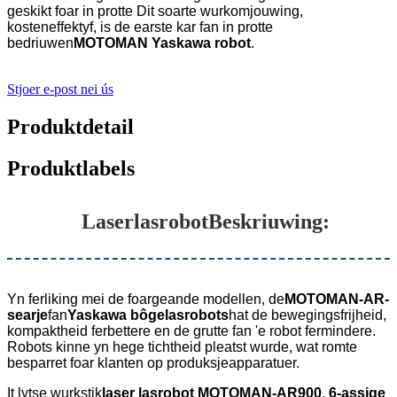
geskikt foar in protte Dit soarte wurkomjouwing,
kosteneffektyf, is de earste kar fan in protte
bedriuwen
MOTOMAN Yaskawa robot
.
Stjoer e-post nei ús
Produktdetail
Produktlabels
Laserlasrobot
Beskriuwing:
Yn ferliking mei de foargeande modellen, de
MOTOMAN-AR-
searje
fan
Yaskawa bôgelasrobots
hat de bewegingsfrijheid,
kompaktheid ferbettere en de grutte fan 'e robot fermindere.
Robots kinne yn hege tichtheid pleatst wurde, wat romte
besparret foar klanten op produksjeapparatuer.
It lytse wurkstik
laser lasrobot MOTOMAN-AR900
,
6-assige