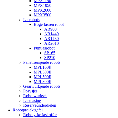
MPX1150
MPX1950
MPX2600
MPX3500
Lasrobots
Bôge-lassen robot
AR900
AR1440
AR1730
AR2010
Puntlasrobot
SP165
SP210
Palletisearjende robots
MPL160Ⅱ
MPL300II
MPL500II
MPL800II
Gearwurkjende robots
Posysjer
Robotwurksel
Lasmasine
Reserveûnderdielen
Robotprojektgefal
Robotyske laskoffer