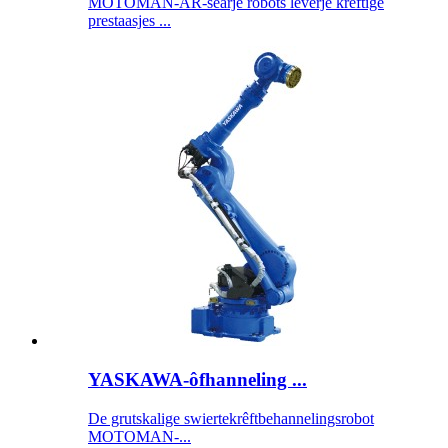
MOTOMAN-AR-searje robots leverje krêftige
prestaasjes ...
YASKAWA-ôfhanneling ...
De grutskalige swiertekrêftbehannelingsrobot
MOTOMAN-...