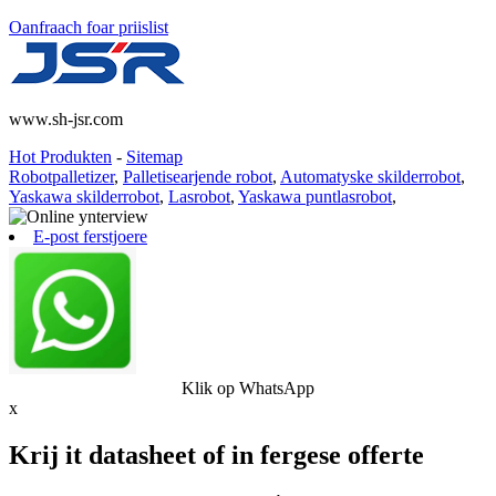
Oanfraach foar priislist
www.sh-jsr.com
Hot Produkten
-
Sitemap
Robotpalletizer
,
Palletisearjende robot
,
Automatyske skilderrobot
,
Yaskawa skilderrobot
,
Lasrobot
,
Yaskawa puntlasrobot
,
E-post ferstjoere
Klik op WhatsApp
x
Krij it datasheet of in fergese offerte