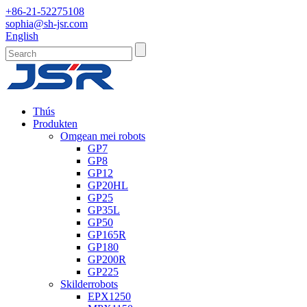
+86-21-52275108
sophia@sh-jsr.com
English
Thús
Produkten
Omgean mei robots
GP7
GP8
GP12
GP20HL
GP25
GP35L
GP50
GP165R
GP180
GP200R
GP225
Skilderrobots
EPX1250