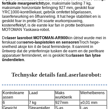
fertikale meargewricht
type, maksimale lading 7 kg,
maksimale horizontale ferlinging 927 mm, geskikt foar
YRC1000-kontrôlekast, gebrûk omfettet bôgelassen,
laserferwurking en ôfhanneling. It hat hege stabiliteit en is
geskikt foar in protte Dit soarte wurkomjouwing,
kosteneffektyf, is de earste kar fan in protte bedriuwen
MOTOMAN Yaskawa-robot.
De
laser lasrobot MOTOMAN-AR900
kin útrisd wurde mei in
ferskaat oan
servo-laspistolen en sensoren
Troch hege-
snelheid aksje kin it de beat ferminderje. It oannimt in
ûntwerp dat de ynterferinsje tusken de earm en de perifeare
apparatuer ferminderet, en is geskikt foar
lassen fan lytse
ûnderdielen
.
Technyske details fan
Laserlasrobot
:
Kontrolearre
Laad
Maks
Werhelberens
assen
wurkberik
6
7 kg
927mm
±0,01 mm
Gewicht
Streamtafier
S-as
L-as