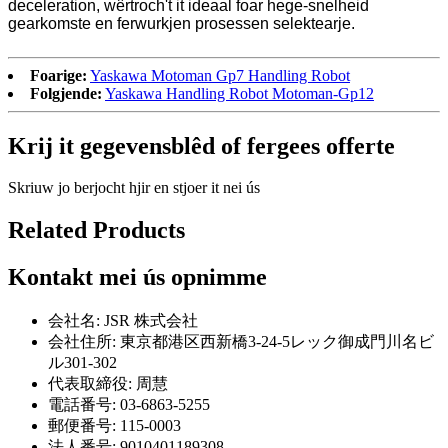
deceleration, wêrtroch't it ideaal foar hege-snelheid
gearkomste en ferwurkjen prosessen selektearje.
Foarige:
Yaskawa Motoman Gp7 Handling Robot
Folgjende:
Yaskawa Handling Robot Motoman-Gp12
Krij it gegevensblêd of fergees offerte
Skriuw jo berjocht hjir en stjoer it nei ús
Related Products
Kontakt mei ús opnimme
会社名: JSR 株式会社
会社住所: 東京都港区西新橋3-24-5レック御成門川名ビ
ル301-302
代表取締役: 周慧
電話番号: 03-6863-5255
郵便番号: 115-0003
法人番号: 9010401189308