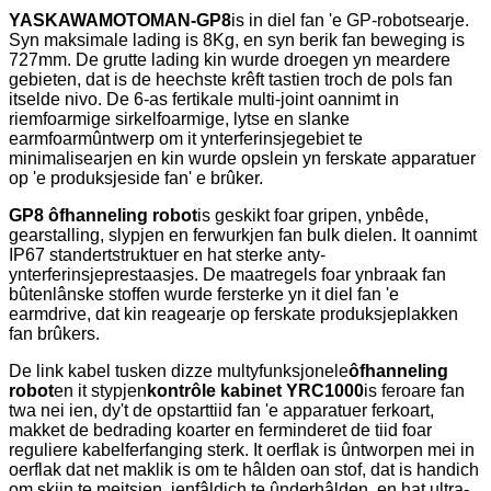
YASKAWA
MOTOMAN-GP8
is in diel fan 'e GP-robotsearje.
Syn maksimale lading is 8Kg, en syn berik fan beweging is
727mm. De grutte lading kin wurde droegen yn meardere
gebieten, dat is de heechste krêft tastien troch de pols fan
itselde nivo. De 6-as fertikale multi-joint oannimt in
riemfoarmige sirkelfoarmige, lytse en slanke
earmfoarmûntwerp om it ynterferinsjegebiet te
minimalisearjen en kin wurde opslein yn ferskate apparatuer
op 'e produksjeside fan' e brûker.
GP8 ôfhanneling robot
is geskikt foar gripen, ynbêde,
gearstalling, slypjen en ferwurkjen fan bulk dielen. It oannimt
IP67 standertstruktuer en hat sterke anty-
ynterferinsjeprestaasjes. De maatregels foar ynbraak fan
bûtenlânske stoffen wurde fersterke yn it diel fan 'e
earmdrive, dat kin reagearje op ferskate produksjeplakken
fan brûkers.
De link kabel tusken dizze multyfunksjonele
ôfhanneling
robot
en it stypjen
kontrôle kabinet YRC1000
is feroare fan
twa nei ien, dy't de opstarttiid fan 'e apparatuer ferkoart,
makket de bedrading koarter en ferminderet de tiid foar
reguliere kabelferfanging sterk. It oerflak is ûntworpen mei in
oerflak dat net maklik is om te hâlden oan stof, dat is handich
om skjin te meitsjen, ienfâldich te ûnderhâlden, en hat ultra-