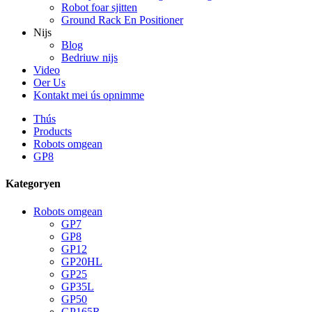
Robot foar sjitten
Ground Rack En Positioner
Nijs
Blog
Bedriuw nijs
Video
Oer Us
Kontakt mei ús opnimme
Thús
Products
Robots omgean
GP8
Kategoryen
Robots omgean
GP7
GP8
GP12
GP20HL
GP25
GP35L
GP50
GP165R