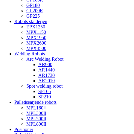
GP180
GP200R
GP225
Robots skilderjen
EPX1250
MPX1150
MPX1950
MPX2600
MPX3500
Welding Robots
Arc Welding Robot
AR900
AR1440
AR1730
AR2010
Spot welding robot
SP165
SP210
Palletisearjende robots
MPL160Ⅱ
MPL300II
MPL500II
MPL800II
Positioner