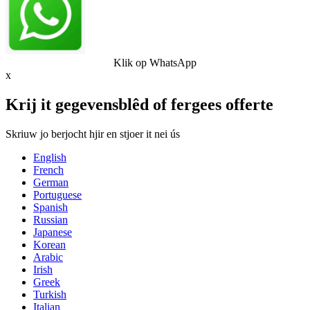
Klik op WhatsApp
x
Krij it gegevensblêd of fergees offerte
Skriuw jo berjocht hjir en stjoer it nei ús
English
French
German
Portuguese
Spanish
Russian
Japanese
Korean
Arabic
Irish
Greek
Turkish
Italian