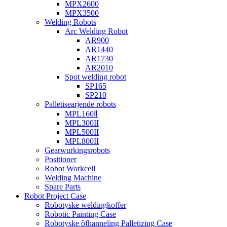
MPX2600
MPX3500
Welding Robots
Arc Welding Robot
AR900
AR1440
AR1730
AR2010
Spot welding robot
SP165
SP210
Palletisearjende robots
MPL160Ⅱ
MPL300II
MPL500II
MPL800II
Gearwurkingsrobots
Positioner
Robot Workcell
Welding Machine
Spare Parts
Robot Project Case
Robotyske weldingkoffer
Robotic Painting Case
Robotyske ôfhanneling Palletizing Case