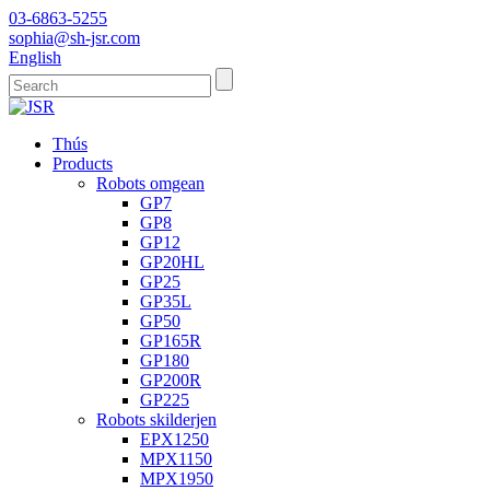
03-6863-5255
sophia@sh-jsr.com
English
Thús
Products
Robots omgean
GP7
GP8
GP12
GP20HL
GP25
GP35L
GP50
GP165R
GP180
GP200R
GP225
Robots skilderjen
EPX1250
MPX1150
MPX1950