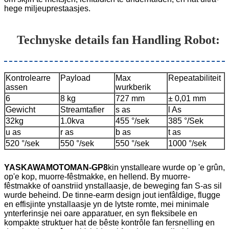
hege miljeuprestaasjes.
Technyske details fan H
andling Robot
:
Kontrolearre
Payload
Max
Repeatabiliteit
assen
wurkberik
6
8 kg
727 mm
± 0,01 mm
Gewicht
Streamtafier
s as
l As
32kg
1.0kva
455 °/sek
385 °/Sek
u as
r as
b as
t as
520 °/sek
550 °/sek
550 °/sek
1000 °/sek
YASKAWA
MOTOMAN-GP8
kin ynstalleare wurde op 'e grûn,
op'e kop, muorre-fêstmakke, en hellend. By muorre-
fêstmakke of oanstriid ynstallaasje, de beweging fan S-as sil
wurde beheind. De tinne-earm design jout ienfâldige, flugge
en effisjinte ynstallaasje yn de lytste romte, mei minimale
ynterferinsje nei oare apparatuer, en syn fleksibele en
kompakte struktuer hat de bêste kontrôle fan fersnelling en