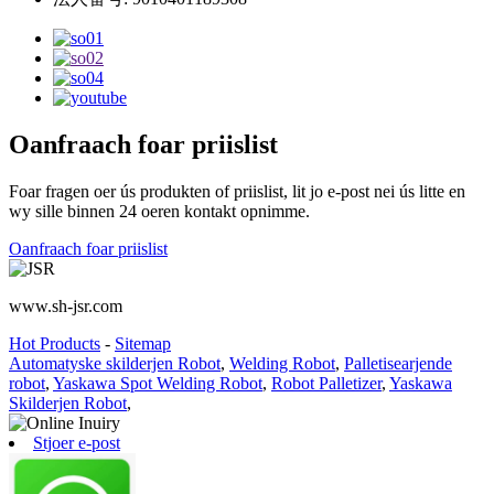
Oanfraach foar priislist
Foar fragen oer ús produkten of priislist, lit jo e-post nei ús litte en
wy sille binnen 24 oeren kontakt opnimme.
Oanfraach foar priislist
www.sh-jsr.com
Hot Products
-
Sitemap
Automatyske skilderjen Robot
,
Welding Robot
,
Palletisearjende
robot
,
Yaskawa Spot Welding Robot
,
Robot Palletizer
,
Yaskawa
Skilderjen Robot
,
Stjoer e-post