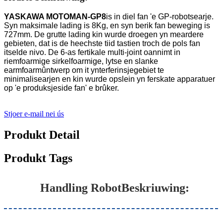
YASKAWA MOTOMAN-GP8
is in diel fan 'e GP-robotsearje.
Syn maksimale lading is 8Kg, en syn berik fan beweging is
727mm. De grutte lading kin wurde droegen yn meardere
gebieten, dat is de heechste tiid tastien troch de pols fan
itselde nivo. De 6-as fertikale multi-joint oannimt in
riemfoarmige sirkelfoarmige, lytse en slanke
earmfoarmûntwerp om it ynterferinsjegebiet te
minimalisearjen en kin wurde opslein yn ferskate apparatuer
op 'e produksjeside fan' e brûker.
Stjoer e-mail nei ús
Produkt Detail
Produkt Tags
Handling Robot
Beskriuwing: